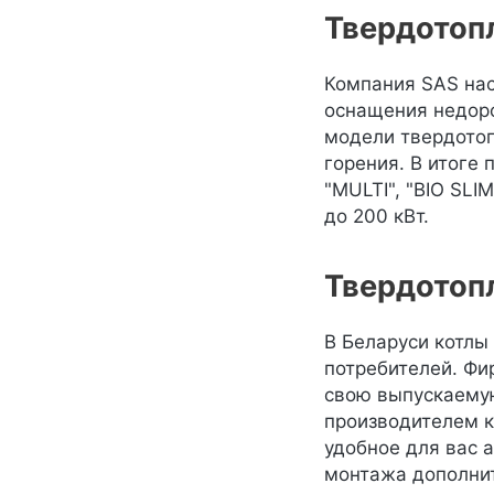
Твердотоп
Компания SAS нас
оснащения недоро
модели твердотоп
горения. В итоге 
"MULTI", "BIO SLI
до 200 кВт.
Твердотоп
В Беларуси котлы 
потребителей. Фи
свою выпускаему
производителем к
удобное для вас 
монтажа дополнит