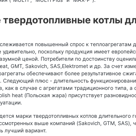
ия ("MULTI", "MULTI Plus" и "MAX-P").
 твердотопливные котлы дл
слеживается повышенный спрос к теплоагрегатам дл
е удивительно, поскольку продукция имеет европей
азумной ценой. Потребители по достоинству оценили
heat, GMT, Sakovich, SAS,Elektromet и др. За счет и
лоагрегаты обеспечивают более результативное сжиг
). Следующий плюс - длительность функционировани
в, как в случае с агрегатами традиционного типа, а 
olish heat (Польская жара) присутствует разновидно
уатации.
йдется марки твердотопливных котлов длительного г
ассмотренных выше компаний (Sakovich, GTM, SAS), 
ь лучший вариант.