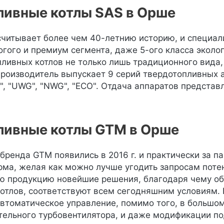
ливные котлы SAS в Орше
читывает более чем 40-летнию историю, и специал
гого и премиум сегмента, даже 5-ого класса эколо
ливных котлов не только лишь традиционного вида,
производитель выпускает 9 серий твердотопливных аг
M", "UWG", "NWG", "ECO". Отдача аппаратов представ
ливные котлы GTM в Орше
бренда GTM появились в 2016 г. и практически за па
рма, желая как можно лучше угодить запросам поте
ю продукцию новейшие решения, благодаря чему о
отлов, соответствуют всем сегодняшним условиям. 
автоматическое управление, помимо того, в большо
ельного турбовентилятора, и даже модификации под