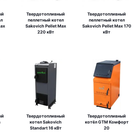
ый
Твердотопливный
Твердотопливный
ел
пеллетный котел
пеллетный котел
Max
Sakovich Pellet Max
Sakovich Pellet Max 170
220 кВт
кВт
ый
Твердотопливный
Твердотопливный
h
котел Sakovich
котёл GTM Комфорт
Standart 16 кВт
20