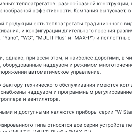
ивных теплоагрегатов, разнообразной конструкции,
знообразной эффективности. Компания выпускает, в
й продукции есть теплоагрегаты традиционного вида 
ивания, и конфигурации длительного горения различн
 "Yano", "WG", "MULTI Plus" и "MAX-P") и пеллеттные ( "D
 однако, при всем этом, и наиболее дорогими, в чи
", оборудованные наддувом и режимом многоточечн
споряжении автоматическое управление.
 фактору технического обслуживания имеются котлы 
 снабжены наддувом и программным регулирование
троллера и вентилятора.
ыми и доступными являются приборы серии "W Stand
изированного типа относятся все серии устройств пе