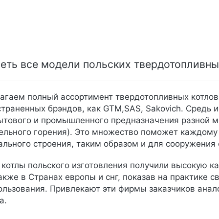
еть все модели польских твердотопливн
агаем полный ассортимент твердотопливных котлов
траненных брэндов, как GTM,SAS, Sakovich. Средь
ытового и промышленного предназначения разной м
ельного горения). Это множество поможет каждому 
ального строения, таким образом и для сооружения
котлы польского изготовления получили высокую ка
акже в Странах европы и снг, показав на практике с
ользования. Привлекают эти фирмы заказчиков анал
а.