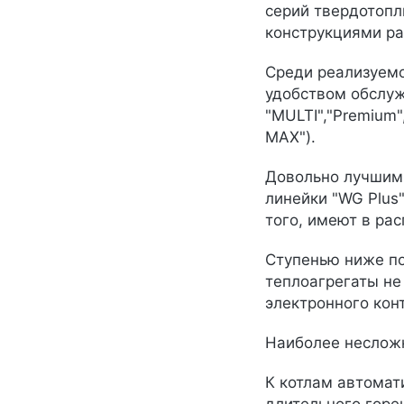
серий твердотопл
конструкциями ра
Среди реализуемо
удобством обслуж
"MULTI","Premium",
MAX").
Довольно лучшими,
линейки "WG Plus
того, имеют в ра
Ступенью ниже по
теплоагрегаты не
электронного кон
Наиболее несложн
К котлам автомат