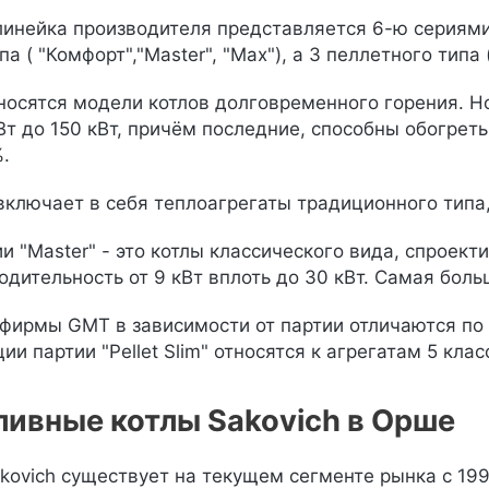
инейка производителя представляется 6-ю сериями 
 ( "Комфорт","Master", "Max"), а 3 пеллетного типа ("К
тносятся модели котлов долговременного горения. 
Вт до 150 кВт, причём последние, способны обогрет
.
включает в себя теплоагрегаты традиционного типа, 
ии "Master" - это котлы классического вида, спрое
одительность от 9 кВт вплоть до 30 кВт. Самая боль
фирмы GMT в зависимости от партии отличаются по
ации партии "Pellet Slim" относятся к агрегатам 5 кла
ливные котлы Sakovich в Орше
kovich существует на текущем сегменте рынка с 199