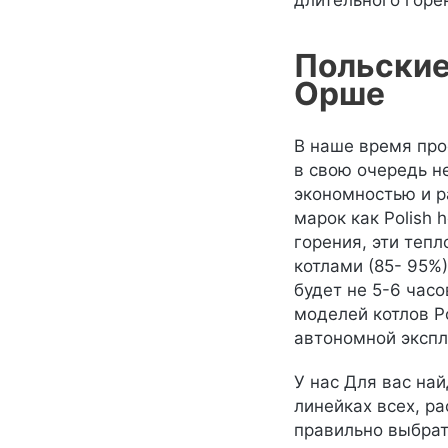
длительного горен
Польские
Орше
В наше время про
в свою очередь н
экономностью и р
марок как Polish 
горения, эти теп
котлами (85- 95%
будет не 5-6 часо
моделей котлов P
автономной экспл
У нас Для вас на
линейках всех, р
правильно выбрат