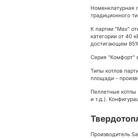
Номенклатурная л
традиционного типа
К партии "Max" о
категории от 40 к
достигающем 85%
Серия "Комфорт" 
Типы котлов парт
площади - произв
Пеллетные котлы 
и т.д.). Конфигур
Твердотоп
Производитель Sa