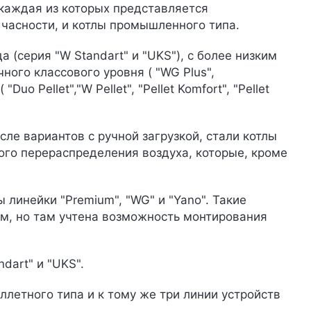
 каждая из которых представляется
 часности, и котлы промышленного типа.
(серия "W Standart" и "UKS"), с более низким
ого классового уровня ( "WG Plus",
uo Pellet","W Pellet", "Pellet Komfort", "Pellet
сле вариантов с ручной загрузкой, стали котлы
ого перераспределения воздуха, которые, кроме
линейки "Premium", "WG" и "Yano". Такие
м, но там учтена возможность монтирования
art" и "UKS".
ллетного типа и к тому же три линии устройств